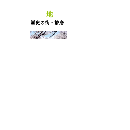
地
​歴史の街・播磨
​播磨思想文化デジタルアーカイブ 主宰
​赤松 昇
◆リンク（五十音別）
イーチンライフのすすめ － 日常生活で学
ぶ『易経』－​​
柏村學震 良知易 ココロを学ぶ６４のキ