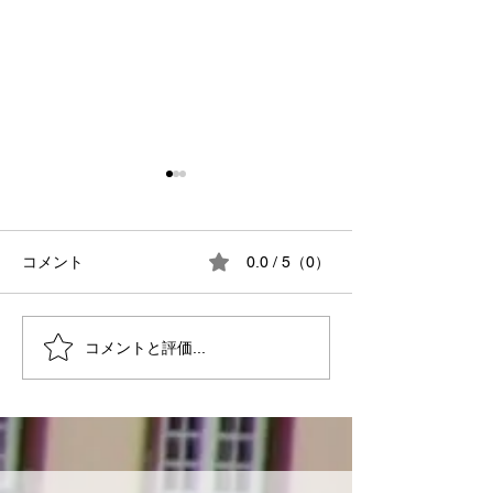
コメント
0.0 / 5（0）
八角形の駅弁
コメントと評価...
日本の未来を決定する
日！