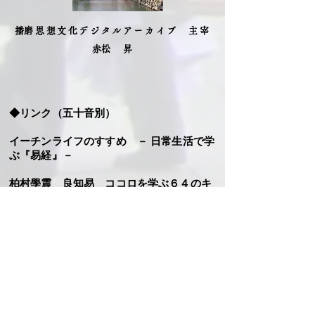
​播磨思想文化デジタルアーカイブ 主宰
​赤松 昇
◆リンク（五十音別）
イーチンライフのすすめ － 日常生活で学
ぶ『易経』－​​
柏村學震 良知易 ココロを学ぶ６４のキ
ーワード
​岳易館・有宵会
郷学研修所・安岡正篤記念館 公益財団法
人 郷学研修所​
椿大神社 伊勢国一の宮・猿田彦大本宮