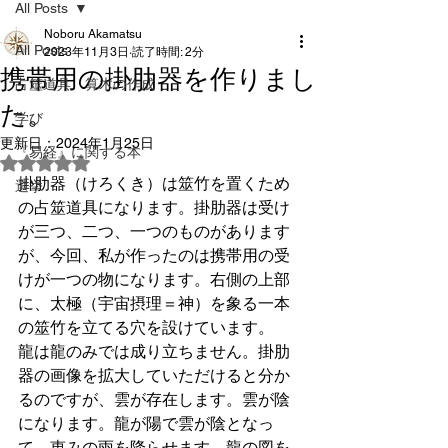
All Posts
Noboru Akamatsu
All Posts
2023年11月3日
読了時間: 2分
携帯用の掛肋器を作りまし
占筮道具 算木の作成
た。
学び
更新日：
2024年1月25日
『易経』に関する本
5つ星のうちNaNと評価されています。
掛肋器（けろくき）は筮竹を置くため
選挙
の占筮道具になります。掛肋器は受け
が三つ、二つ、一つのものがあります
が、今回、私が作ったのは携帯用の受
けが一つの物になります。右側の上部
に、太極（宇宙摂理＝神）を象る一本
の筮竹を立てる穴を設けています。
龍は龍のみでは成り立ちません。掛肋
器の画像を拡大していただけると分か
るのですが、雲が存在します。雲が陰
になります。龍が陽で雲が陰となっ
て、恵みの雨を降らせます。龍の図を