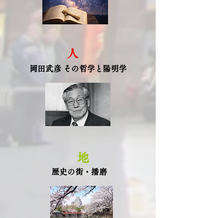
​人
​岡田武彦 その哲学と陽明学
地
​歴史の街・播磨