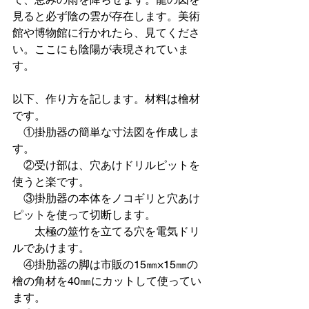
見ると必ず陰の雲が存在します。美術
館や博物館に行かれたら、見てくださ
い。ここにも陰陽が表現されていま
す。
以下、作り方を記します。材料は檜材
です。
　①掛肋器の簡単な寸法図を作成しま
す。
　②受け部は、穴あけドリルピットを
使うと楽です。
　③掛肋器の本体をノコギリと穴あけ
ピットを使って切断します。
　　太極の筮竹を立てる穴を電気ドリ
ルであけます。
　④掛肋器の脚は市販の15㎜×15㎜の
檜の角材を40㎜にカットして使ってい
ます。