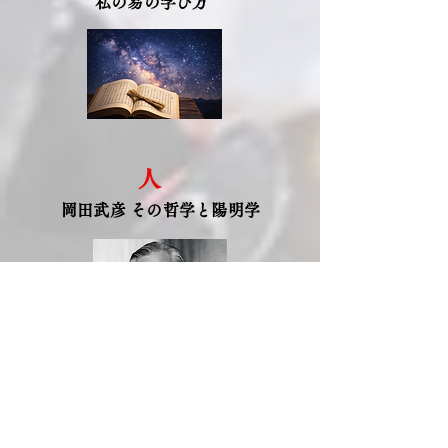
​天
​私の易の学び方
​人
​岡田武彦 その哲学と陽明学
地