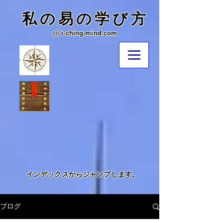
​私の易の学び方
@ i-ching-mind.com
​インデックスからジャンプします。
ブログ