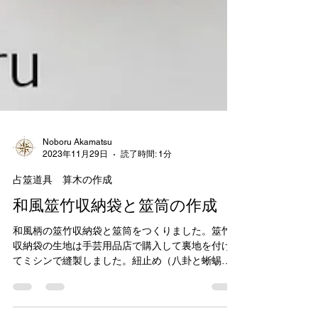
Noboru Akamatsu
2023年11月29日
読了時間: 1分
占筮道具 算木の作成
和風筮竹収納袋と筮筒の作成
和風柄の筮竹収納袋と筮筒をつくりました。筮竹
収納袋の生地は手芸用品店で購入して裏地を付け
てミシンで縫製しました。紐止め（八卦と蜥蜴デ
ザイン）も手芸用品店でアクリルドームパッチを
購入してパソコンでシールをつくり、張り付けて